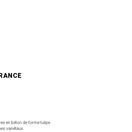
FRANCE
es en béton de forme tulipe.
es variétaux.